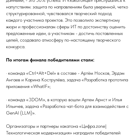
данными, - это 50% успеха. И «хакатонцы» прислушались к
напутствиям: защита по направлениям была уверенной, четко
структурированной, чувствовался творческий подход
каждого участника проектов. Это позволило экспертному
жюри и профессионалам сферы ИТ по достоинству оценить
предложенные идеи, а участникам - достичь поставленных
целей, создавало атмосферу по-настоящему творческого
конкурса.
По итогам финала победителями стали:
· команда «Ctrl+Alt+Del» в составе - Артём Носков, Эрдэм
Ангаев и Карина Кострулёва, задача «Разработка прототипа
приложения «WhatIF»;
· команда «3DOM», в которую вошли Артем Арнст и Илья
Ильичев, задача «Разработка чат-бота для взаимодействия с
GenAI (LLM)».
Организаторы и партнеры хакатона «Цифра.zone|
Технологическая модернизация» наградили победителей